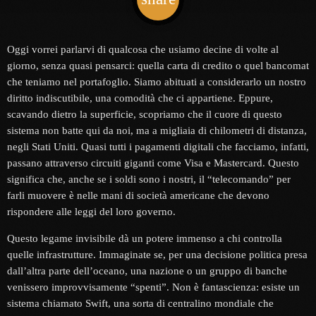
4
Oggi vorrei parlarvi di qualcosa che usiamo decine di volte al
giorno, senza quasi pensarci: quella carta di credito o quel bancomat
che teniamo nel portafoglio. Siamo abituati a considerarlo un nostro
diritto indiscutibile, una comodità che ci appartiene. Eppure,
scavando dietro la superficie, scopriamo che il cuore di questo
sistema non batte qui da noi, ma a migliaia di chilometri di distanza,
negli Stati Uniti. Quasi tutti i pagamenti digitali che facciamo, infatti,
passano attraverso circuiti giganti come Visa e Mastercard. Questo
significa che, anche se i soldi sono i nostri, il “telecomando” per
farli muovere è nelle mani di società americane che devono
rispondere alle leggi del loro governo.
Questo legame invisibile dà un potere immenso a chi controlla
quelle infrastrutture. Immaginate se, per una decisione politica presa
dall’altra parte dell’oceano, una nazione o un gruppo di banche
venissero improvvisamente “spenti”. Non è fantascienza: esiste un
sistema chiamato Swift, una sorta di centralino mondiale che