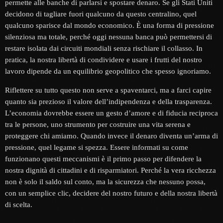
permette alle banche di parlarsi e spostare denaro. Se gli Stati Uniti
decidono di tagliare fuori qualcuno da questo centralino, quel
qualcuno sparisce dal mondo economico. È una forma di pressione
silenziosa ma totale, perché oggi nessuna banca può permettersi di
restare isolata dai circuiti mondiali senza rischiare il collasso. In
pratica, la nostra libertà di condividere e usare i frutti del nostro
lavoro dipende da un equilibrio geopolitico che spesso ignoriamo.
Riflettere su tutto questo non serve a spaventarci, ma a farci capire
quanto sia prezioso il valore dell’indipendenza e della trasparenza.
L’economia dovrebbe essere un gesto d’amore e di fiducia reciproca
tra le persone, uno strumento per costruire una vita serena e
proteggere chi amiamo. Quando invece il denaro diventa un’arma di
pressione, quel legame si spezza. Essere informati su come
funzionano questi meccanismi è il primo passo per difendere la
nostra dignità di cittadini e di risparmiatori. Perché la vera ricchezza
non è solo il saldo sul conto, ma la sicurezza che nessuno possa,
con un semplice clic, decidere del nostro futuro e della nostra libertà
di scelta.