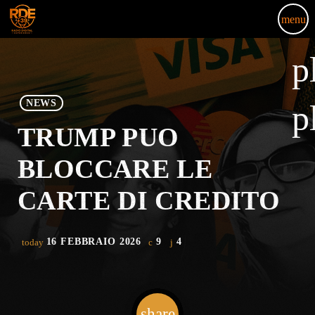
menu
p
NEWS
p
TRUMP PUO
BLOCCARE LE
CARTE DI CREDITO
16 FEBBRAIO 2026
9
4
today
share
email