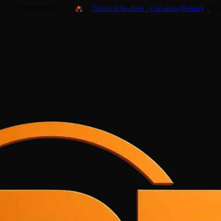
JENNIFER S.
Chemical Brothers - Galvanize (Remix)
I l