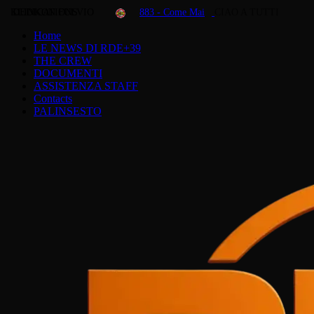
KLINKON FULVIO
DEDICATIONS
883 - Come Mai
CIAO A TUTTI
Home
LE NEWS DI RDE+39
THE CREW
DOCUMENTI
ASSISTENZA STAFF
Contacts
PALINSESTO