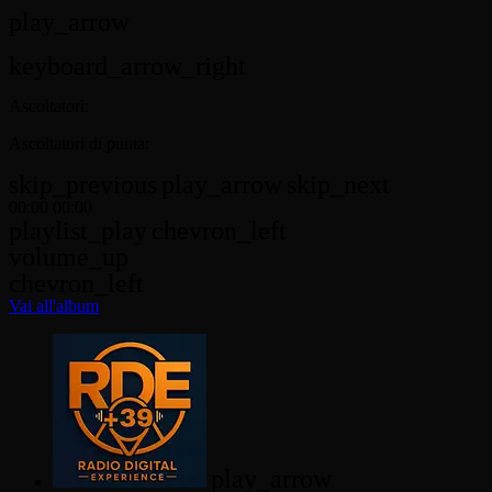
play_arrow
keyboard_arrow_right
Ascoltatori:
Ascoltatori di punta:
skip_previous
play_arrow
skip_next
00:00
00:00
playlist_play
chevron_left
volume_up
chevron_left
Vai all'album
play_arrow