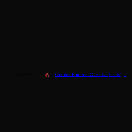
JENNIFER S.
Chemical Brothers - Galvanize (Remix)
I l