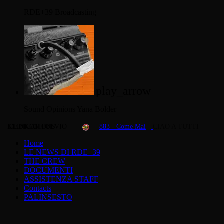
RDE+39 Broadcasting
play_arrow
Sound Opinions
Yana Bolder
KLINKON FULVIO
DEDICATIONS
883 - Come Mai
CIAO A TUTTI
Home
LE NEWS DI RDE+39
THE CREW
DOCUMENTI
ASSISTENZA STAFF
Contacts
PALINSESTO