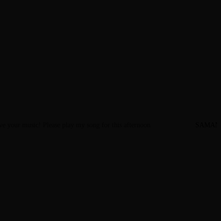
ove your music! Please play my song for this afternoon
SAMAN