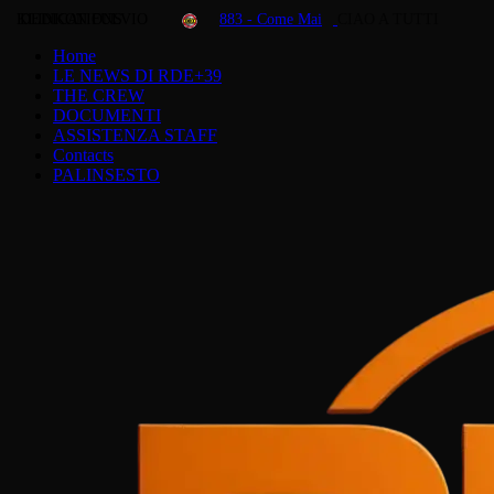
KLINKON FULVIO
DEDICATIONS
883 - Come Mai
CIAO A TUTTI
Home
LE NEWS DI RDE+39
THE CREW
DOCUMENTI
ASSISTENZA STAFF
Contacts
PALINSESTO