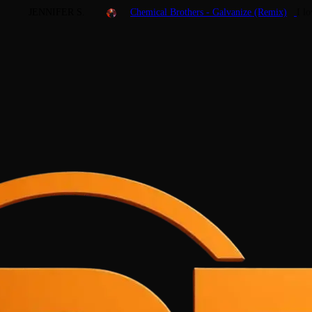
JENNIFER S.
Chemical Brothers - Galvanize (Remix)
I l