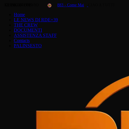
KLINKON FULVIO
DEDICATIONS
883 - Come Mai
CIAO A TUTTI
Home
LE NEWS DI RDE+39
THE CREW
DOCUMENTI
ASSISTENZA STAFF
Contacts
PALINSESTO