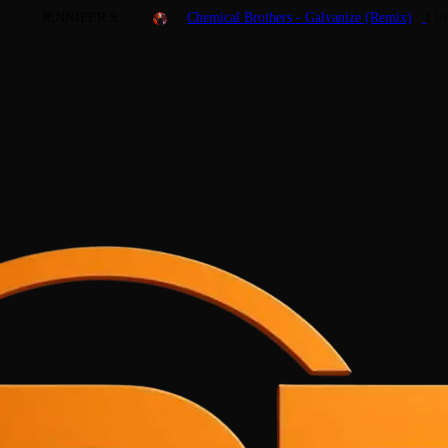
JENNIFER S.
Chemical Brothers - Galvanize (Remix)
I l