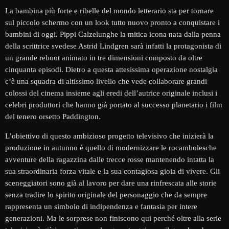
La bambina più forte e ribelle del mondo letterario sta per tornare
sul piccolo schermo con un look tutto nuovo pronto a conquistare i
bambini di oggi. Pippi Calzelunghe la mitica icona nata dalla penna
della scrittrice svedese Astrid Lindgren sarà infatti la protagonista di
un grande reboot animato in tre dimensioni composto da oltre
cinquanta episodi. Dietro a questa attesissima operazione nostalgia
c’è una squadra di altissimo livello che vede collaborare grandi
colossi del cinema insieme agli eredi dell’autrice originale inclusi i
celebri produttori che hanno già portato al successo planetario i film
del tenero orsetto Paddington.
L’obiettivo di questo ambizioso progetto televisivo che inizierà la
produzione in autunno è quello di modernizzare le rocambolesche
avventure della ragazzina dalle trecce rosse mantenendo intatta la
sua straordinaria forza vitale e la sua contagiosa gioia di vivere. Gli
sceneggiatori sono già al lavoro per dare una rinfrescata alle storie
senza tradire lo spirito originale del personaggio che da sempre
rappresenta un simbolo di indipendenza e fantasia per intere
generazioni. Ma le sorprese non finiscono qui perché oltre alla serie