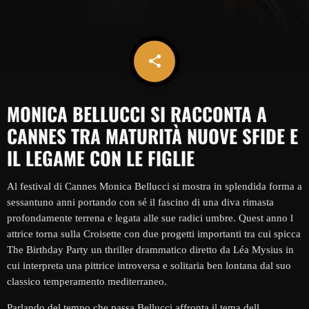
share
email
MONICA BELLUCCI SI RACCONTA A
CANNES TRA MATURITÀ NUOVE SFIDE E
IL LEGAME CON LE FIGLIE
Al festival di Cannes Monica Bellucci si mostra in splendida forma a
sessantuno anni portando con sé il fascino di una diva rimasta
profondamente terrena e legata alle sue radici umbre. Quest anno l
attrice torna sulla Croisette con due progetti importanti tra cui spicca
The Birthday Party un thriller drammatico diretto da Léa Mysius in
cui interpreta una pittrice introversa e solitaria ben lontana dal suo
classico temperamento mediterraneo.
Parlando del tempo che passa Bellucci affronta il tema dell