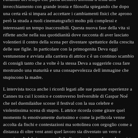
invecchiamento con grande ironia e filosofia spiegando che dopo
una certa età si impara ad accettare i cambiamenti fisici che aprono
però la strada a ruoli cinematografici molto più complessi e
interessanti un tempo inaccessibili. Questa nuova fase della vita si
riflette anche nella sua quotidianità dove racconta di aver lasciato
volentieri il centro della scena per diventare spettatrice della crescita
delle sue figlie. In particolare con la primogenita Deva oggi
ventunenne e avviata alla carriera di attrice c è un continuo scambio
di consigli tanto che a volte è la stessa Deva a suggerirle cosa fare
mostrando una maturità e una consapevolezza dell immagine che
stupiscono la madre.
L intervista tocca anche i ricordi legati alle sue passate esperienze a
Cannes tra cui l iconico e controverso Irréversible di Gaspar Noé
che nel duemilaidue scosse il festival con la sua celebre e
violentissima scena di stupro. L attrice ricorda come girare quel
momento fu emotivamente durissimo e come la pellicola venne
accolta da fischi e contestazioni ma sottolinea con orgoglio come a
distanza di oltre vent anni quel lavoro sia diventato un vero e