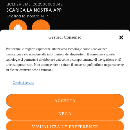
LICENZA SIAE: 202500000842
SCARICA LA NOSTRA APP
Scarica la nostra APP
Gestisci Consenso
Per fornire le migliori esperienze, utilizziamo tecnologie come i cookie per
memorizzare e/o accedere alle informazioni del dispositivo. Il consenso a queste
tecnologie ci permetterà di elaborare dati come il comportamento di navigazione o ID
RDE+39
LA RADIO
unici su questo sito. Non acconsentire o ritirare il consenso può influire negativamente
COOKIE POLICY
su alcune caratteristiche e funzioni.
PRIVACY POLICY
CONTATTI
PODCASTS
Gestisci servizi
VIDEOS
CHI SIAMO
DOCUMENTI
ULTIMA ORA
ACCETTA
ASSISTENZA STAFF
NEGA
VISUALIZZA LE PREFERENZE