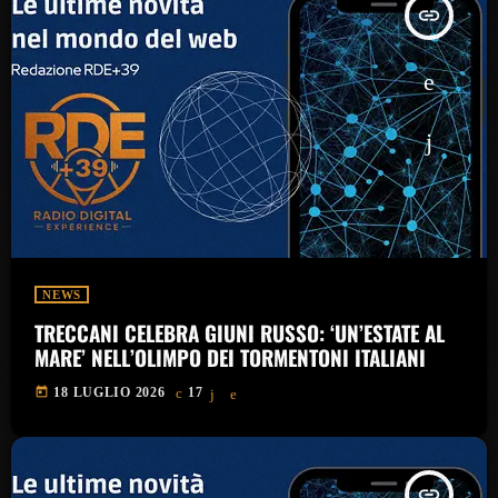
insert_link
NEWS
TRECCANI CELEBRA GIUNI RUSSO: ‘UN’ESTATE AL
MARE’ NELL’OLIMPO DEI TORMENTONI ITALIANI
today
18 LUGLIO 2026
17
insert_link