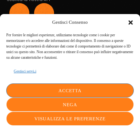
Gestisci Consenso
Per fornire le migliori esperienze, utilizziamo tecnologie come i cookie per
memorizzare e/o accedere alle informazioni del dispositivo. Il consenso a queste
tecnologie ci permetterà di elaborare dati come il comportamento di navigazione o ID
RDE+39
LA RADIO
unici su questo sito. Non acconsentire o ritirare il consenso può influire negativamente
COOKIE POLICY
su alcune caratteristiche e funzioni.
PRIVACY POLICY
CONTATTI
PODCASTS
Gestisci servizi
VIDEOS
CHI SIAMO
DOCUMENTI
ULTIMA ORA
ACCETTA
ASSISTENZA STAFF
NEGA
VISUALIZZA LE PREFERENZE
play_arrow
keybo
RDE+39 Broadcasting