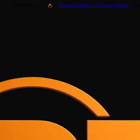
JENNIFER S.
Chemical Brothers - Galvanize (Remix)
I l