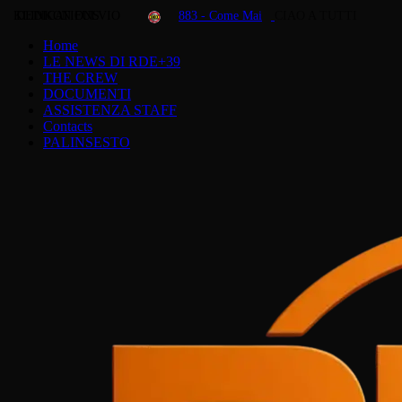
KLINKON FULVIO
DEDICATIONS
883 - Come Mai
CIAO A TUTTI
Home
LE NEWS DI RDE+39
THE CREW
DOCUMENTI
ASSISTENZA STAFF
Contacts
PALINSESTO