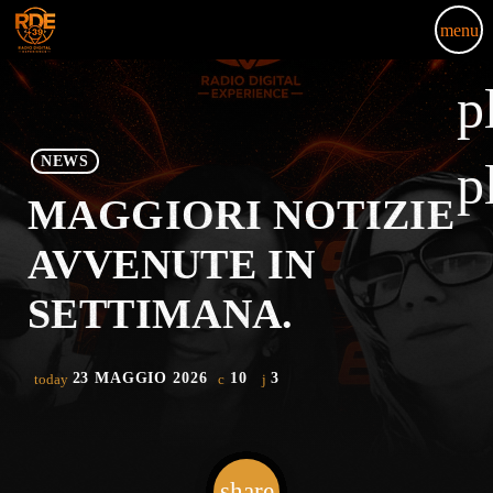
menu
p
NEWS
p
MAGGIORI NOTIZIE
AVVENUTE IN
SETTIMANA.
23 MAGGIO 2026
10
3
today
share
email