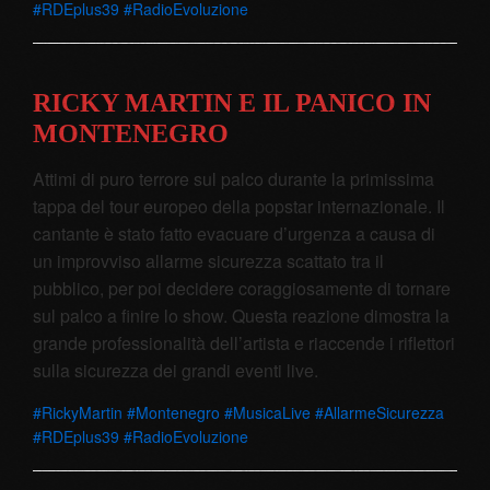
#RDEplus39 #RadioEvoluzione
RICKY MARTIN E IL PANICO IN
MONTENEGRO
Attimi di puro terrore sul palco durante la primissima
tappa del tour europeo della popstar internazionale. Il
cantante è stato fatto evacuare d’urgenza a causa di
un improvviso allarme sicurezza scattato tra il
pubblico, per poi decidere coraggiosamente di tornare
sul palco a finire lo show. Questa reazione dimostra la
grande professionalità dell’artista e riaccende i riflettori
sulla sicurezza dei grandi eventi live.
#RickyMartin #Montenegro #MusicaLive #AllarmeSicurezza
#RDEplus39 #RadioEvoluzione