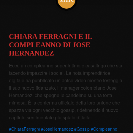
3
CHIARA FERRAGNI E IL
COMPLEANNO DI JOSE
HERNANDEZ
Ecco un compleanno super intimo e casalingo che sta
facendo impazzire i social. La nota imprenditrice
digitale ha pubblicato un dolce video mentre festeggia
il suo nuovo fidanzato, il manager colombiano Jose
Hernandez, che spegne le candeline su una torta
mimosa. È la conferma ufficiale della loro unione che
spazza via ogni vecchio gossip, ridefinendo il nuovo
capitolo sentimentale più spiato d’Italia.
#ChiaraFerragni #JoseHernandez #Gossip #Compleanno