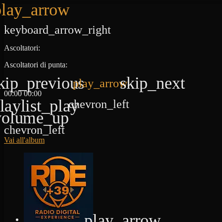
play_arrow
keyboard_arrow_right
Ascoltatori:
Ascoltatori di punta:
kip_previous
skip_next
play_arrow
00:00
00:00
laylist_play
chevron_left
volume_up
chevron_left
Vai all'album
play_arrow