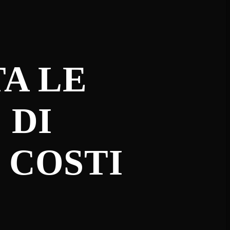
TA LE
 DI
 COSTI