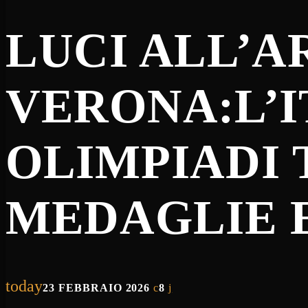
LUCI ALL’A
VERONA:L’I
OLIMPIADI 
MEDAGLIE E
today
23 FEBBRAIO 2026
8