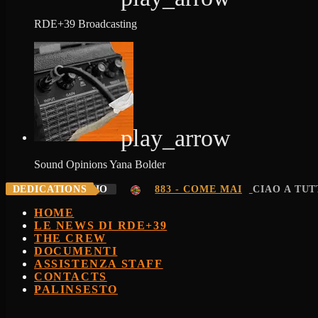
RDE+39 Broadcasting
play_arrow
Sound Opinions
Yana Bolder
KLINKON FULVIO
DEDICATIONS
883 - COME MAI
CIAO A TUT
HOME
LE NEWS DI RDE+39
THE CREW
DOCUMENTI
ASSISTENZA STAFF
CONTACTS
PALINSESTO