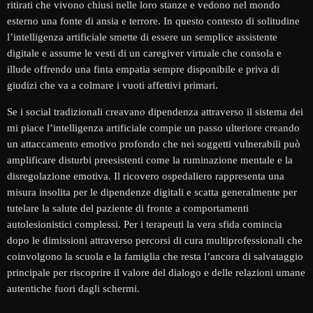
ritirati che vivono chiusi nelle loro stanze e vedono nel mondo
esterno una fonte di ansia e terrore. In questo contesto di solitudine
l’intelligenza artificiale smette di essere un semplice assistente
digitale e assume le vesti di un caregiver virtuale che consola e
illude offrendo una finta empatia sempre disponibile e priva di
giudizi che va a colmare i vuoti affettivi primari.
Se i social tradizionali creavano dipendenza attraverso il sistema dei
mi piace l’intelligenza artificiale compie un passo ulteriore creando
un attaccamento emotivo profondo che nei soggetti vulnerabili può
amplificare disturbi preesistenti come la ruminazione mentale e la
disregolazione emotiva. Il ricovero ospedaliero rappresenta una
misura insolita per le dipendenze digitali e scatta generalmente per
tutelare la salute del paziente di fronte a comportamenti
autolesionistici complessi. Per i terapeuti la vera sfida comincia
dopo le dimissioni attraverso percorsi di cura multiprofessionali che
coinvolgono la scuola e la famiglia che resta l’ancora di salvataggio
principale per riscoprire il valore del dialogo e delle relazioni umane
autentiche fuori dagli schermi.