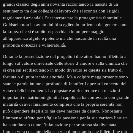
grandi classici degli anni novanta raccontando la nascita di un
sentimento tra due colleghi di lavoro che si scontra con i rigidi
regolamenti aziendali. Per interpretare la protagonista femminile
Goldstein non ha avuto dubbi scegliendo un’icona del genere come
la Lopez che si è subito rispecchiata in un personaggio
all’apparenza algido e potente ma che nasconde in realtà una
profonda dolcezza e vulnerabilità.
Durante la presentazione del progetto i due attori hanno riflettuto a
lungo sul valore universale delle storie d’amore e sulla chimica che
si crea sul set discutendo in modo divertito se questa sia frutto di
fortuna o di pura tecnica attoriale. Ma a colpire maggiormente sono
state le parole intime e profonde di Jennifer Lopez sul concetto del
vissero felici e contenti. La popstar e attrice reduce da relazioni
importanti e matrimoni giunti al capolinea ha confessato con grande
maturità di aver finalmente compreso che la propria serenità non
può dipendere dagli altri ma deve nascere da dentro. Nonostante
l’immenso affetto per i figli e la passione per la sua carriera l’artista
ha sottolineato come l’infatuazione per se stessa sia diventata
l’unica vera costante della sua vita dimostrando che il lieto fine più