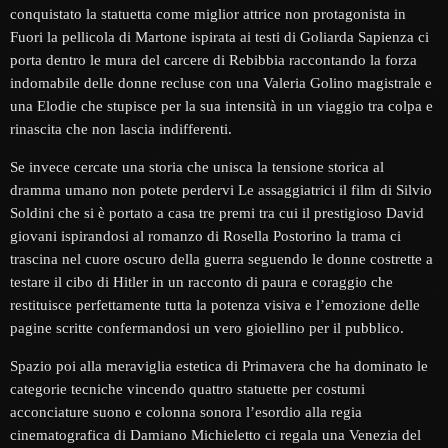
conquistato la statuetta come miglior attrice non protagonista in
Fuori la pellicola di Martone ispirata ai testi di Goliarda Sapienza ci
porta dentro le mura del carcere di Rebibbia raccontando la forza
indomabile delle donne recluse con una Valeria Golino magistrale e
una Elodie che stupisce per la sua intensità in un viaggio tra colpa e
rinascita che non lascia indifferenti.
Se invece cercate una storia che unisca la tensione storica al
dramma umano non potete perdervi Le assaggiatrici il film di Silvio
Soldini che si è portato a casa tre premi tra cui il prestigioso David
giovani ispirandosi al romanzo di Rosella Postorino la trama ci
trascina nel cuore oscuro della guerra seguendo le donne costrette a
testare il cibo di Hitler in un racconto di paura e coraggio che
restituisce perfettamente tutta la potenza visiva e l’emozione delle
pagine scritte confermandosi un vero gioiellino per il pubblico.
Spazio poi alla meraviglia estetica di Primavera che ha dominato le
categorie tecniche vincendo quattro statuette per costumi
acconciature suono e colonna sonora l’esordio alla regia
cinematografica di Damiano Michieletto ci regala una Venezia del