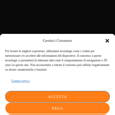
redazione@rdepiu39.net
LICENZA SIAE: 202500000842
SCARICA LA NOSTRA APP
Scarica la nostra APP
Gestisci Consenso
Per fornire le migliori esperienze, utilizziamo tecnologie come i cookie per
memorizzare e/o accedere alle informazioni del dispositivo. Il consenso a queste
tecnologie ci permetterà di elaborare dati come il comportamento di navigazione o ID
RDE+39
LA RADIO
unici su questo sito. Non acconsentire o ritirare il consenso può influire negativamente
COOKIE POLICY
su alcune caratteristiche e funzioni.
PRIVACY POLICY
CONTATTI
PODCASTS
Gestisci servizi
VIDEOS
CHI SIAMO
DOCUMENTI
ULTIMA ORA
ACCETTA
ASSISTENZA STAFF
NEGA