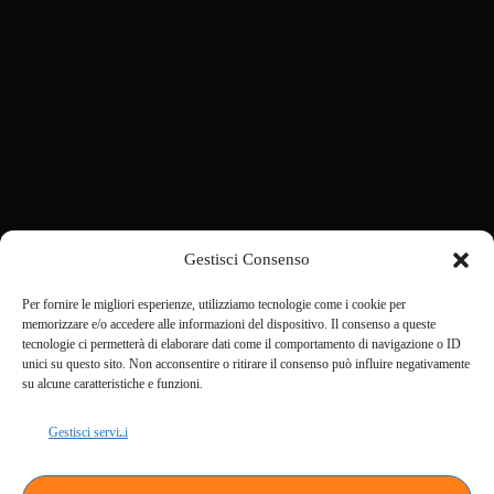
VIENI A TROVARCI
VIA TARABOCCHIA 2/B
+39 3314518023
redazione@rdepiu39.net
LICENZA SIAE: 202500000842
SCARICA LA NOSTRA APP
Scarica la nostra APP
Gestisci Consenso
Per fornire le migliori esperienze, utilizziamo tecnologie come i cookie per
memorizzare e/o accedere alle informazioni del dispositivo. Il consenso a queste
tecnologie ci permetterà di elaborare dati come il comportamento di navigazione o ID
RDE+39
LA RADIO
unici su questo sito. Non acconsentire o ritirare il consenso può influire negativamente
COOKIE POLICY
su alcune caratteristiche e funzioni.
PRIVACY POLICY
CONTATTI
PODCASTS
Gestisci servizi
VIDEOS
CHI SIAMO
DOCUMENTI