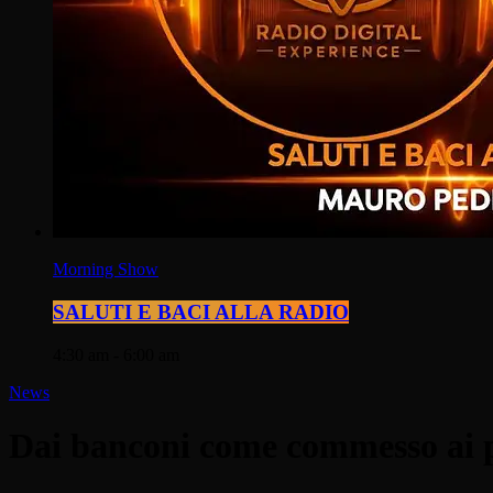
Morning Show
SALUTI E BACI ALLA RADIO
4:30 am - 6:00 am
News
Dai banconi come commesso ai p