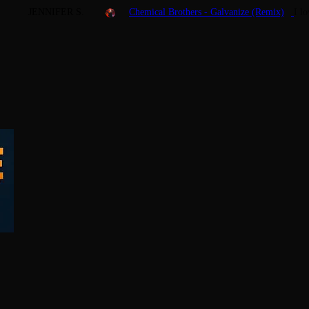
JENNIFER S.
Chemical Brothers - Galvanize (Remix)
I l