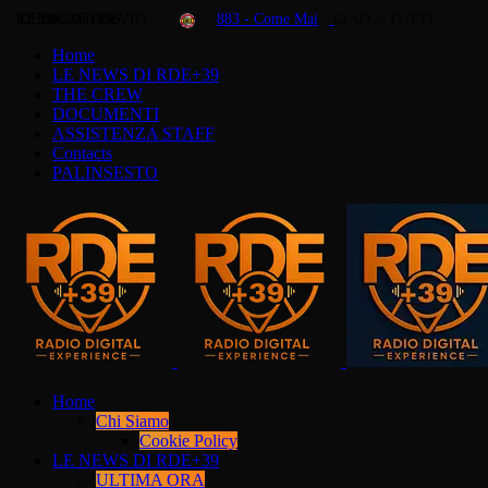
KLINKON FULVIO
DEDICATIONS
883 - Come Mai
CIAO A TUTTI
Home
LE NEWS DI RDE+39
THE CREW
DOCUMENTI
ASSISTENZA STAFF
Contacts
PALINSESTO
Home
Chi Siamo
Cookie Policy
LE NEWS DI RDE+39
ULTIMA ORA