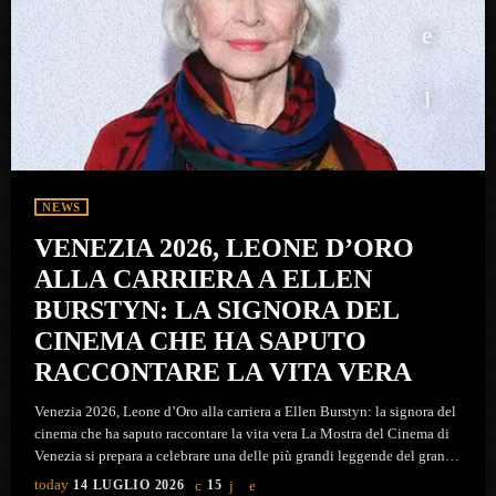
NEWS
VENEZIA 2026, LEONE D’ORO
ALLA CARRIERA A ELLEN
BURSTYN: LA SIGNORA DEL
CINEMA CHE HA SAPUTO
RACCONTARE LA VITA VERA
Venezia 2026, Leone d’Oro alla carriera a Ellen Burstyn: la signora del
cinema che ha saputo raccontare la vita vera La Mostra del Cinema di
Venezia si prepara a celebrare una delle più grandi leggende del grande
schermo. Durante l'edizione del 2026, in programma al Lido dal 2 al 12
today
14 LUGLIO 2026
15