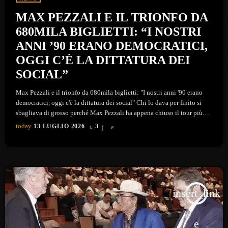
MAX PEZZALI E IL TRIONFO DA
680MILA BIGLIETTI: “I NOSTRI
ANNI ’90 ERANO DEMOCRATICI,
OGGI C’È LA DITTATURA DEI
SOCIAL”
Max Pezzali e il trionfo da 680mila biglietti: "I nostri anni '90 erano
democratici, oggi c'è la dittatura dei social" Chi lo dava per finito si
sbagliava di grosso perché Max Pezzali ha appena chiuso il tour più
venduto dell'anno con l'incredibile cifra di 683mila biglietti. La grande
today
13 LUGLIO 2026
3
festa finale si è tenuta nella cornice di un San Siro completamente
esaurito insieme ad Amadeus, tornato sul palco per l'occasione con […]
insert_link