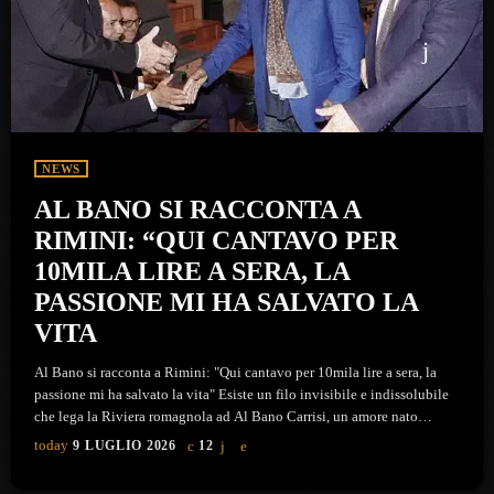
NEWS
AL BANO SI RACCONTA A
RIMINI: “QUI CANTAVO PER
10MILA LIRE A SERA, LA
PASSIONE MI HA SALVATO LA
VITA
Al Bano si racconta a Rimini: "Qui cantavo per 10mila lire a sera, la
passione mi ha salvato la vita" Esiste un filo invisibile e indissolubile
che lega la Riviera romagnola ad Al Bano Carrisi, un amore nato
lontano nel tempo che si è riacceso sul palco del Palacongressi di
today
9 LUGLIO 2026
12
Rimini. L'artista, con il suo inconfondibile cappello bianco e una
straordinaria carica di energia, è stato l'ospite d'onore della convention