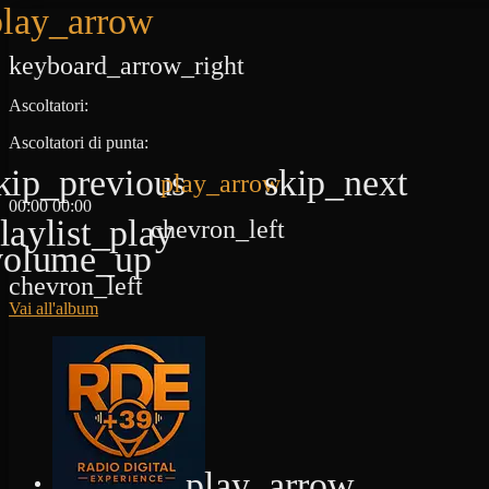
play_arrow
keyboard_arrow_right
Ascoltatori:
Ascoltatori di punta:
kip_previous
skip_next
play_arrow
00:00
00:00
laylist_play
chevron_left
volume_up
chevron_left
Vai all'album
play_arrow