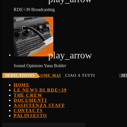
RDE+39 Broadcasting
play_arrow
Sound Opinions
Yana Bolder
O
DEDICATIONS
883 - COME MAI
CIAO A TUTTI
JENNI
HOME
LE NEWS DI RDE+39
THE CREW
DOCUMENTI
ASSISTENZA STAFF
CONTACTS
PALINSESTO