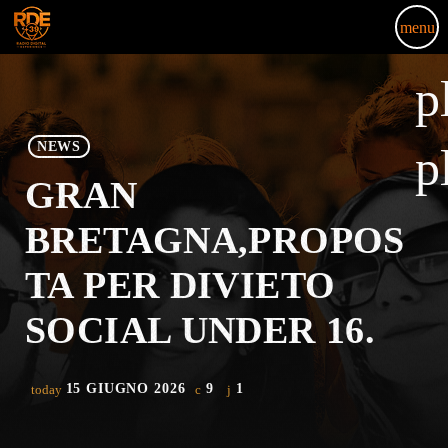
menu
p
NEWS
p
GRAN
BRETAGNA,PROPOS
TA PER DIVIETO
SOCIAL UNDER 16.
15 GIUGNO 2026
9
1
today