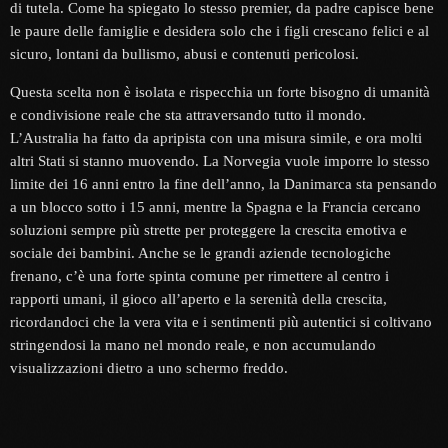
di tutela. Come ha spiegato lo stesso premier, da padre capisce bene
le paure delle famiglie e desidera solo che i figli crescano felici e al
sicuro, lontani da bullismo, abusi e contenuti pericolosi.
Questa scelta non è isolata e rispecchia un forte bisogno di umanità
e condivisione reale che sta attraversando tutto il mondo.
L’Australia ha fatto da apripista con una misura simile, e ora molti
altri Stati si stanno muovendo. La Norvegia vuole imporre lo stesso
limite dei 16 anni entro la fine dell’anno, la Danimarca sta pensando
a un blocco sotto i 15 anni, mentre la Spagna e la Francia cercano
soluzioni sempre più strette per proteggere la crescita emotiva e
sociale dei bambini. Anche se le grandi aziende tecnologiche
frenano, c’è una forte spinta comune per rimettere al centro i
rapporti umani, il gioco all’aperto e la serenità della crescita,
ricordandoci che la vera vita e i sentimenti più autentici si coltivano
stringendosi la mano nel mondo reale, e non accumulando
visualizzazioni dietro a uno schermo freddo.