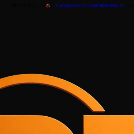
JENNIFER S.
Chemical Brothers - Galvanize (Remix)
I l