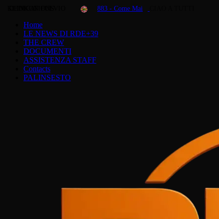
KLINKON FULVIO
DEDICATIONS
883 - Come Mai
CIAO A TUTTI
Home
LE NEWS DI RDE+39
THE CREW
DOCUMENTI
ASSISTENZA STAFF
Contacts
PALINSESTO