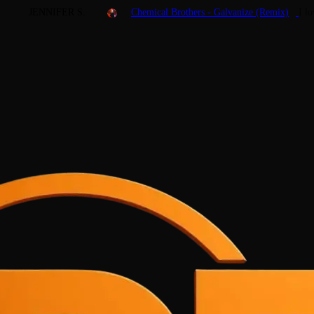
JENNIFER S.
Chemical Brothers - Galvanize (Remix)
I l