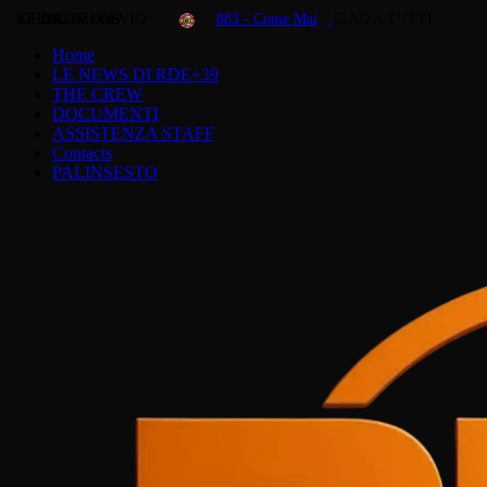
KLINKON FULVIO
DEDICATIONS
883 - Come Mai
CIAO A TUTTI
Home
LE NEWS DI RDE+39
THE CREW
DOCUMENTI
ASSISTENZA STAFF
Contacts
PALINSESTO