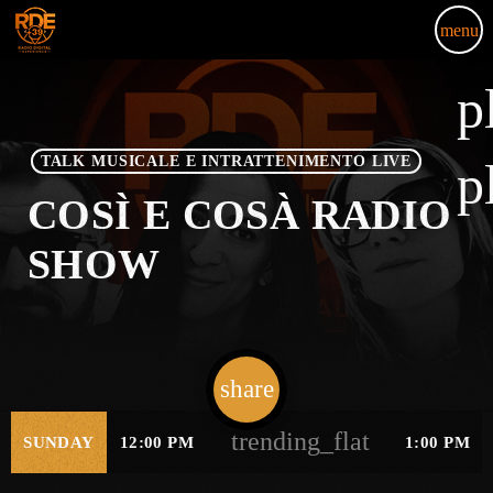
menu
p
TALK MUSICALE E INTRATTENIMENTO LIVE
p
COSÌ E COSÀ RADIO
SHOW
share
email
trending_flat
SUNDAY
12:00 PM
1:00 PM