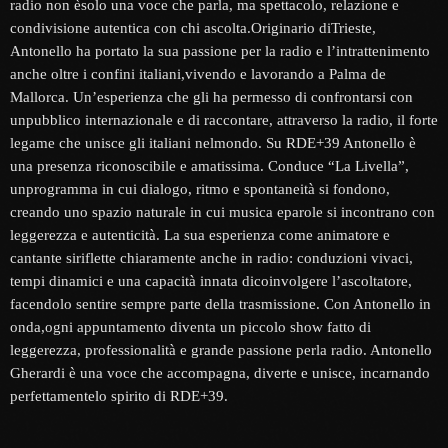
radio non èsolo una voce che parla, ma spettacolo, relazione e
condivisione autentica con chi ascolta.Originario diTrieste,
Antonello ha portato la sua passione per la radio e l’intrattenimento
anche oltre i confini italiani,vivendo e lavorando a Palma de
Mallorca. Un’esperienza che gli ha permesso di confrontarsi con
unpubblico internazionale e di raccontare, attraverso la radio, il forte
legame che unisce gli italiani nelmondo. Su RDE+39 Antonello è
una presenza riconoscibile e amatissima. Conduce “La Livella”,
unprogramma in cui dialogo, ritmo e spontaneità si fondono,
creando uno spazio naturale in cui musica eparole si incontrano con
leggerezza e autenticità. La sua esperienza come animatore e
cantante siriflette chiaramente anche in radio: conduzioni vivaci,
tempi dinamici e una capacità innata dicoinvolgere l’ascoltatore,
facendolo sentire sempre parte della trasmissione. Con Antonello in
onda,ogni appuntamento diventa un piccolo show fatto di
leggerezza, professionalità e grande passione perla radio. Antonello
Gherardi è una voce che accompagna, diverte e unisce, incarnando
perfettamentelo spirito di RDE+39.